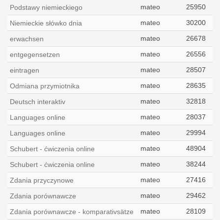
mateo
25950
Podstawy niemieckiego
mateo
30200
Niemieckie słówko dnia
mateo
26678
erwachsen
mateo
26556
entgegensetzen
mateo
28507
eintragen
mateo
28635
Odmiana przymiotnika
mateo
32818
Deutsch interaktiv
mateo
28037
Languages online
mateo
29994
Languages online
mateo
48904
Schubert - ćwiczenia online
mateo
38244
Schubert - ćwiczenia online
mateo
27416
Zdania przyczynowe
mateo
29462
Zdania porównawcze
mateo
28109
Zdania porównawcze - komparativsätze