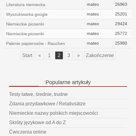
mateo
26963
Literatura niemiecka
mateo
25201
Wyszukiwarka google
mateo
29424
Niemieckie piosenki
mateo
25772
Niemieckie piosenki
mateo
25980
Palenie papierosów - Rauchen
Start
«
1
2
3
»
Zakończenie
Popularne
artykuły
Testy łatwe, średnie, trudne
Zdania przydawkowe / Relativsätze
Niemieckie nazwy polskich miejscowości
Skróty językowe od A do Z
Ćwiczenia online