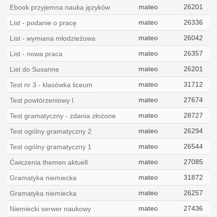
mateo
26201
Ebook przyjemna nauka języków
mateo
26336
List - podanie o pracę
mateo
26042
List - wymiana młodzieżowa
mateo
26357
List - nowa praca
mateo
26201
List do Susanne
mateo
31712
Test nr 3 - klasówka liceum
mateo
27674
Test powtórzeniowy I
mateo
28727
Test gramatyczny - zdania złożone
mateo
26294
Test ogólny gramatyczny 2
mateo
26544
Test ogólny gramatyczny 1
mateo
27085
Ćwiczenia themen aktuell
mateo
31872
Gramatyka niemiecka
mateo
26257
Gramatyka niemiecka
mateo
27436
Niemiecki serwer naukowy