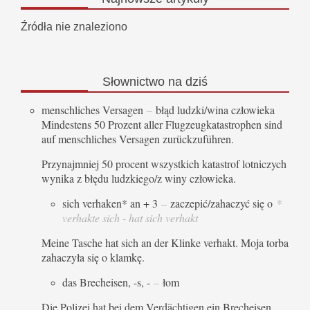
Źródła nie znaleziono
Słownictwo
na dziś
menschliches Versagen
–
błąd ludzki/wina człowieka
Mindestens 50 Prozent aller Flugzeugkatastrophen sind
auf menschliches Versagen zurückzuführen.
Przynajmniej 50 procent wszystkich katastrof lotniczych
wynika z błędu ludzkiego/z winy człowieka.
sich verhaken* an + 3
–
zaczepić/zahaczyć się o
*
verhakte sich - hat sich verhakt
Meine Tasche hat sich an der Klinke verhakt. Moja torba
zahaczyła się o klamkę.
das Brecheisen, -s, -
–
łom
Die Polizei hat bei dem Verdächtigen ein Brecheisen