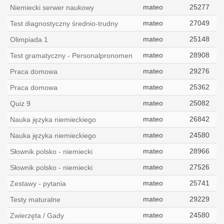
mateo
25277
Niemiecki serwer naukowy
mateo
27049
Test diagnostyczny średnio-trudny
mateo
25148
Olimpiada 1
mateo
28908
Test gramatyczny - Personalpronomen
mateo
29276
Praca domowa
mateo
25362
Praca domowa
mateo
25082
Quiz 9
mateo
26842
Nauka języka niemieckiego
mateo
24580
Nauka języka niemieckiego
mateo
28966
Słownik polsko - niemiecki
mateo
27526
Słownik polsko - niemiecki
mateo
25741
Zestawy - pytania
mateo
29229
Testy maturalne
mateo
24580
Zwierzęta / Gady