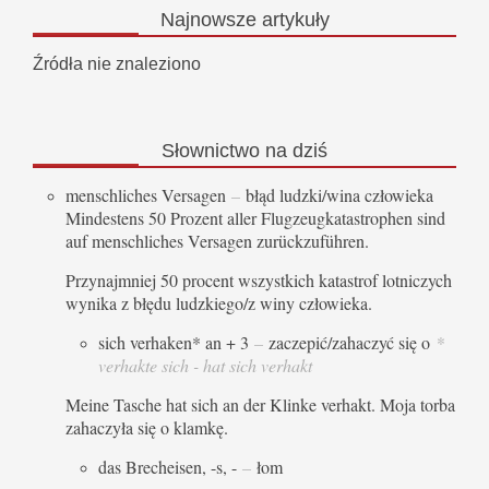
Najnowsze
artykuły
Źródła nie znaleziono
Słownictwo
na dziś
menschliches Versagen
–
błąd ludzki/wina człowieka
Mindestens 50 Prozent aller Flugzeugkatastrophen sind
auf menschliches Versagen zurückzuführen.
Przynajmniej 50 procent wszystkich katastrof lotniczych
wynika z błędu ludzkiego/z winy człowieka.
sich verhaken* an + 3
–
zaczepić/zahaczyć się o
*
verhakte sich - hat sich verhakt
Meine Tasche hat sich an der Klinke verhakt. Moja torba
zahaczyła się o klamkę.
das Brecheisen, -s, -
–
łom