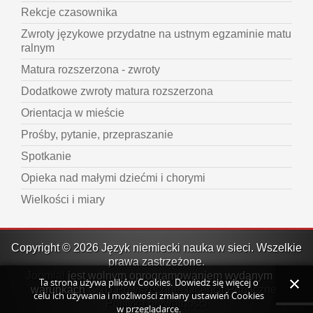
Rekcje czasownika
Zwroty językowe przydatne na ustnym egzaminie matu
ralnym
Matura rozszerzona - zwroty
Dodatkowe zwroty matura rozszerzona
Orientacja w mieście
Prośby, pytanie, przepraszanie
Spotkanie
Opieka nad małymi dziećmi i chorymi
Wielkości i miary
Copyright © 2026 Język niemiecki nauka w sieci. Wszelkie
prawa zastrzeżone.
Joomla!
jest wolnym oprogramowaniem wydanym na
Ta strona używa plików Cookies. Dowiedz się więcej o
warunkach
GNU Powszechnej Licencji Publicznej.
celu ich używania i możliwości zmiany ustawień Cookies
Polityka prywatności
w przeglądarce.