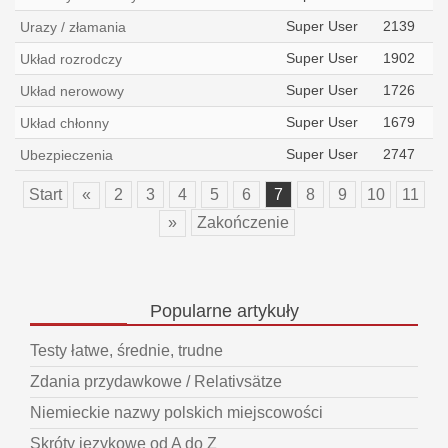
Super User
2139
Urazy / złamania
Super User
1902
Układ rozrodczy
Super User
1726
Układ nerowowy
Super User
1679
Układ chłonny
Super User
2747
Ubezpieczenia
Start
«
2
3
4
5
6
7
8
9
10
11
»
Zakończenie
Popularne
artykuły
Testy łatwe, średnie, trudne
Zdania przydawkowe / Relativsätze
Niemieckie nazwy polskich miejscowości
Skróty językowe od A do Z