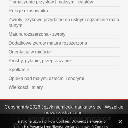
Tłumaczenie przysłów | maksym | cytatów
Rekcje czasownika
Zwroty językowe przydatne na ustnym egzaminie matu
ralnym
Matura rozszerzona - zwroty
Dodatkowe zwroty matura rozszerzona
Orientacja w mieście
Prośby, pytanie, przepraszanie
Spotkanie
Opieka nad małymi dziećmi i chorymi
Wielkości i miary
Copyright © 2026 Język niemiecki nauka w sieci. Wszelkie
prawa zastrzeżone.
Joomla!
jest wolnym oprogramowaniem wydanym na
Ta strona używa plików Cookies. Dowiedz się więcej o
warunkach
GNU Powszechnej Licencji Publicznej.
celu ich używania i możliwości zmiany ustawień Cookies