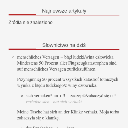
Najnowsze
artykuły
Źródła nie znaleziono
Słownictwo
na dziś
menschliches Versagen
–
błąd ludzki/wina człowieka
Mindestens 50 Prozent aller Flugzeugkatastrophen sind
auf menschliches Versagen zurückzuführen.
Przynajmniej 50 procent wszystkich katastrof lotniczych
wynika z błędu ludzkiego/z winy człowieka.
sich verhaken* an + 3
–
zaczepić/zahaczyć się o
*
verhakte sich - hat sich verhakt
Meine Tasche hat sich an der Klinke verhakt. Moja torba
zahaczyła się o klamkę.
das Brecheisen, -s, -
–
łom