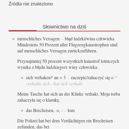
Źródła nie znaleziono
Słownictwo
na dziś
menschliches Versagen
–
błąd ludzki/wina człowieka
Mindestens 50 Prozent aller Flugzeugkatastrophen sind
auf menschliches Versagen zurückzuführen.
Przynajmniej 50 procent wszystkich katastrof lotniczych
wynika z błędu ludzkiego/z winy człowieka.
sich verhaken* an + 3
–
zaczepić/zahaczyć się o
*
verhakte sich - hat sich verhakt
Meine Tasche hat sich an der Klinke verhakt. Moja torba
zahaczyła się o klamkę.
das Brecheisen, -s, -
–
łom
Die Polizei hat bei dem Verdächtigen ein Brecheisen
gefunden, das bei