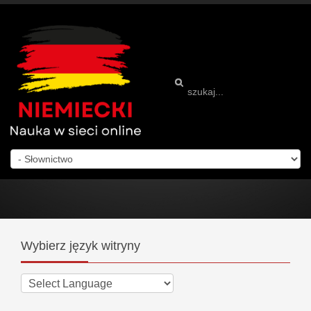
Wybierz
język witryny