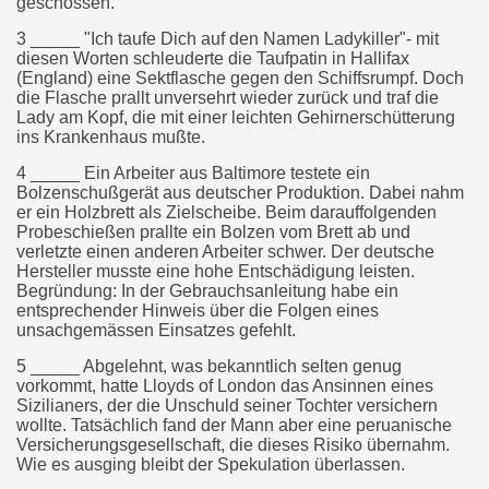
geschossen.
3 _____ "Ich taufe Dich auf den Namen Ladykiller"- mit
diesen Worten schleuderte die Taufpatin in Hallifax
(England) eine Sektflasche gegen den Schiffsrumpf. Doch
die Flasche prallt unversehrt wieder zurück und traf die
Lady am Kopf, die mit einer leichten Gehirnerschütterung
ins Krankenhaus mußte.
4 _____ Ein Arbeiter aus Baltimore testete ein
Bolzenschußgerät aus deutscher Produktion. Dabei nahm
er ein Holzbrett als Zielscheibe. Beim darauffolgenden
Probeschießen prallte ein Bolzen vom Brett ab und
verletzte einen anderen Arbeiter schwer. Der deutsche
Hersteller musste eine hohe Entschädigung leisten.
Begründung: In der Gebrauchsanleitung habe ein
entsprechender Hinweis über die Folgen eines
unsachgemässen Einsatzes gefehlt.
5 _____ Abgelehnt, was bekanntlich selten genug
vorkommt, hatte Lloyds of London das Ansinnen eines
Sizilianers, der die Unschuld seiner Tochter versichern
wollte. Tatsächlich fand der Mann aber eine peruanische
Versicherungsgesellschaft, die dieses Risiko übernahm.
Wie es ausging bleibt der Spekulation überlassen.