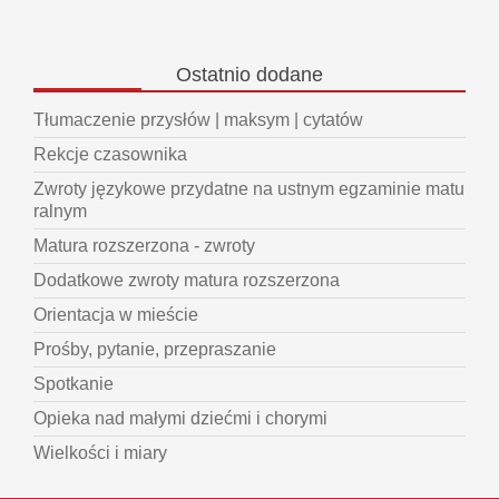
Ostatnio
dodane
Tłumaczenie przysłów | maksym | cytatów
Rekcje czasownika
Zwroty językowe przydatne na ustnym egzaminie matu
ralnym
Matura rozszerzona - zwroty
Dodatkowe zwroty matura rozszerzona
Orientacja w mieście
Prośby, pytanie, przepraszanie
Spotkanie
Opieka nad małymi dziećmi i chorymi
Wielkości i miary