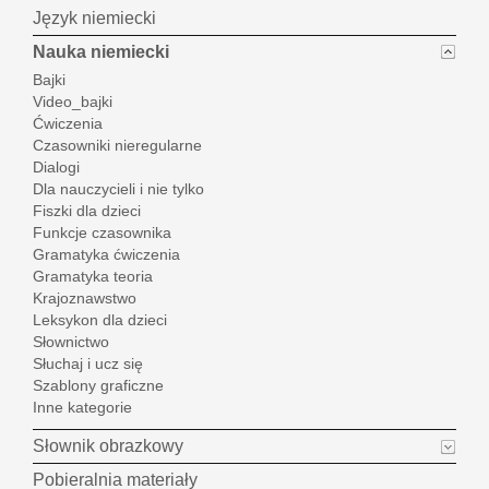
Język niemiecki
Nauka niemiecki
Bajki
Video_bajki
Ćwiczenia
Czasowniki nieregularne
Dialogi
Dla nauczycieli i nie tylko
Fiszki dla dzieci
Funkcje czasownika
Gramatyka ćwiczenia
Gramatyka teoria
Krajoznawstwo
Leksykon dla dzieci
Słownictwo
Słuchaj i ucz się
Szablony graficzne
Inne kategorie
Słownik obrazkowy
Pobieralnia materiały