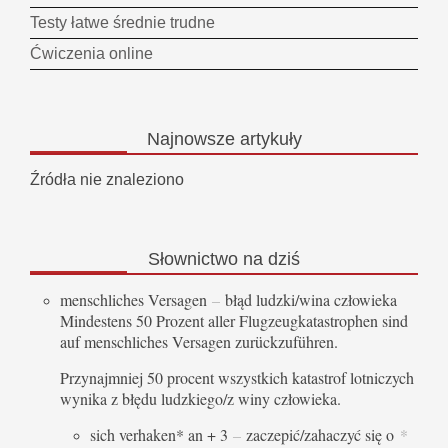
Testy łatwe średnie trudne
Ćwiczenia online
Najnowsze
artykuły
Źródła nie znaleziono
Słownictwo
na dziś
menschliches Versagen
–
błąd ludzki/wina człowieka
Mindestens 50 Prozent aller Flugzeugkatastrophen sind
auf menschliches Versagen zurückzuführen.
Przynajmniej 50 procent wszystkich katastrof lotniczych
wynika z błędu ludzkiego/z winy człowieka.
sich verhaken* an + 3
–
zaczepić/zahaczyć się o
*