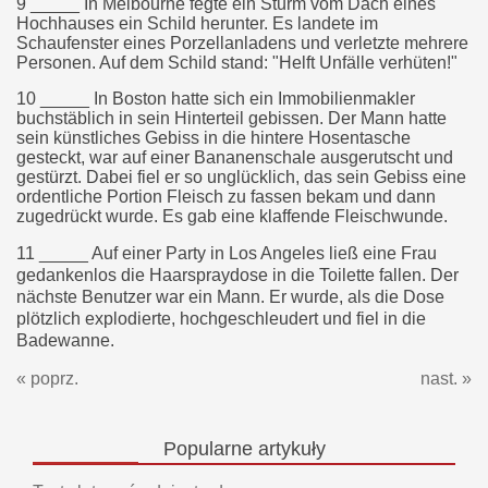
9 _____ In Melbourne fegte ein Sturm vom Dach eines
Hochhauses ein Schild herunter. Es landete im
Schaufenster eines Porzellanladens und verletzte mehrere
Personen. Auf dem Schild stand: "Helft Unfälle verhüten!"
10 _____ In Boston hatte sich ein Immobilienmakler
buchstäblich in sein Hinterteil gebissen.
Der Mann hatte
sein künstliches Gebiss in die hintere Hosentasche
gesteckt, war auf einer Bananenschale ausgerutscht und
gestürzt. Dabei fiel er so unglücklich, das sein Gebiss eine
ordentliche Portion Fleisch zu fassen bekam und dann
zugedrückt wurde. Es gab eine klaffende Fleischwunde.
11 _____ Auf einer Party in Los Angeles ließ eine Frau
gedankenlos die Haarspraydose in die Toilette fallen. Der
nächste Benutzer war ein Mann. Er wurde, als die Dose
plötzlich explodierte, hochgeschleudert und fiel in die
Badewanne.
« poprz.
nast. »
Popularne
artykuły