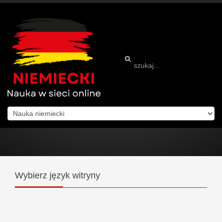
Wybierz
język witryny