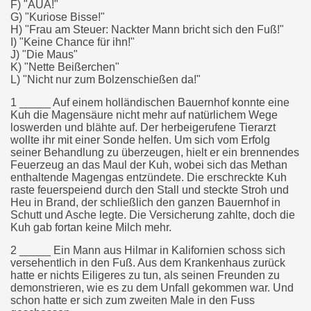
F) "AUA!"
G) "Kuriose Bisse!"
H) "Frau am Steuer: Nackter Mann bricht sich den Fuß!"
I) "Keine Chance für ihn!"
J) "Die Maus"
K) "Nette Beißerchen"
L) "Nicht nur zum Bolzenschießen da!"
1 _____ Auf einem holländischen Bauernhof konnte eine
Kuh die Magensäure nicht mehr auf natürlichem Wege
loswerden und blähte auf. Der herbeigerufene Tierarzt
wollte ihr mit einer Sonde helfen. Um sich vom Erfolg
seiner Behandlung zu überzeugen, hielt er ein brennendes
Feuerzeug an das Maul der Kuh, wobei sich das Methan
enthaltende Magengas entzündete. Die erschreckte Kuh
raste feuerspeiend durch den Stall und steckte Stroh und
Heu in Brand, der schließlich den ganzen Bauernhof in
Schutt und Asche legte. Die Versicherung zahlte, doch die
Kuh gab fortan keine Milch mehr.
2 _____ Ein Mann aus Hilmar in Kalifornien schoss sich
versehentlich in den Fuß. Aus dem Krankenhaus zurück
hatte er nichts Eiligeres zu tun, als seinen Freunden zu
demonstrieren, wie es zu dem Unfall gekommen war. Und
schon hatte er sich zum zweiten Male in den Fuss