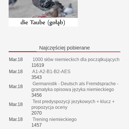
Najczęściej
pobierane
Mar.18
1000 słów niemieckich dla początkujących
11619
Mar.18
A1-A2-B1-B2-AES
3543
Germanistik - Deutsch als Fremdsprache -
Mar.18
gramatyka opisowa języka niemieckiego
3456
Test predyspozycji jezykowych + klucz +
Mar.18
propozycja oceny
2070
Mar.18
Trening niemieckiego
1457