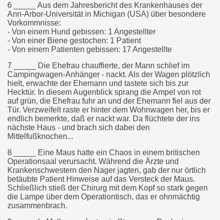
6 _____ Aus dem Jahresbericht des Krankenhauses der
Ann-Arbor-Universität in Michigan (USA) über besondere
Vorkommnisse:
- Von einem Hund gebissen: 1 Angestellter
- Von einer Biene gestochen: 1 Patient
- Von einem Patienten gebissen: 17 Angestellte
7 _____ Die Ehefrau chauffierte, der Mann schlief im
Campingwagen-Anhänger - nackt. Als der Wagen plötzlich
hielt, erwachte der Ehemann und tastete sich bis zur
Hecktür. In diesem Augenblick sprang die Ampel von rot
auf grün, die Ehefrau fuhr an und der Ehemann fiel aus der
Tür. Verzweifelt raste er hinter dem Wohnwagen her, bis er
endlich bemerkte, daß er nackt war. Da flüchtete der ins
nächste Haus - und brach sich dabei den
Mittelfußknochen...
8 _____ Eine Maus hatte ein Chaos in einem britischen
Operationsaal verursacht. Während die Ärzte und
Krankenschwestern den Nager jagten, gab der nur örtlich
betäubte Patient Hinweise auf das Versteck der Maus.
Schließlich stieß der Chirurg mit dem Kopf so stark gegen
die Lampe über dem Operationtisch, das er ohnmächtig
zusammenbrach.