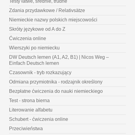
Testy łatwe, średnie, trudne
Zdania przydawkowe / Relativsätze
Niemieckie nazwy polskich miejscowości
Skróty językowe od A do Z
Ćwiczenia online
Wierszyki po niemiecku
DW Deutsch lernen (A1, A2, B1) | Nicos Weg –
Einfach Deutsch lernen
Czasownik - tryb rozkazujący
Odmiana przymiotnika - rodzajnik określony
Bezpłatne ćwiczenia do nauki niemieckiego
Test - strona bierna
Literowanie alfabetu
Schubert - ćwiczenia online
Przeciwieństwa