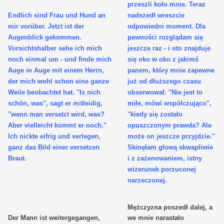
przeszli koło mnie. Teraz
Endlich sind Frau und Hund an
nadszedł wreszcie
mir vorüber. Jetzt ist der
odpowiedni moment. Dla
Augenblick gekommen.
pewności rozglądam się
Vorsichtshalber sehe ich mich
jeszcze raz - i oto znajduje
noch einmal um - und finde mich
się oko w oko z jakimś
Auge in Auge mit einem Herrn,
panem, który mnie zapewne
der mich wohl schon eine ganze
już od dłuższego czasu
Weile beobachtet hat. "Is nich
obserwował. "Nie jest to
schön, was", sagt er mitleidig,
miłe, mówi współczująco",
"wenn man versetzt wird, was?
"kiedy się zostało
Aber vielleicht kommt er noch."
opuszczonym prawda? Ale
Ich nickte eifrig und verlegen,
może on jeszcze przyjdzie."
ganz das Bild einer versetzen
Skinęłam głową skwapliwie
Braut.
i z zażenowaniem, istny
wizerunek porzuconej
narzeczonej.
Mężczyzna poszedł dalej, a
Der Mann ist weitergegangen,
we mnie narastało