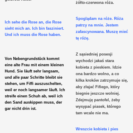
żółto-czerwona róża.
Spoglądam na róże. Róża
Ich sehe die Rose an, die Rose
patrzy na mnie. Jestem
sieht mich an. Ich bin fasziniert.
zafascynowana. Muszę mieć
Und ich muss die Rose haben.
tę różę.
Z sąsiedniej posesji
Von Nebengrundstück kommt
wychodzi jakaś stara
eine alte Frau mit einem kleinen
kobieta z pieskiem. Idzie
Hund. Sie läuft sehr langsam,
ona bardzo wolno, a co
und alle paar Schritte bleibt sie
kilka kroków zatrzymuje się,
stehen, um Fiffi auszuschelten,
aby złajać Fifiego, który
weil er noch langsamer läuft. Ich
biegnie jeszcze wolniej.
streife einen Schuh ab, weil ich
Zdejmuję pantofel, żeby
den Sand auskippen muss, der
wysypać piasek, którego
gar nicht drin ist.
tam wcale nie ma.
Wreszcie kobieta i pies