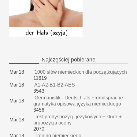
Najczęściej
pobierane
Mar.18
1000 słów niemieckich dla początkujących
11619
Mar.18
A1-A2-B1-B2-AES
3543
Germanistik - Deutsch als Fremdsprache -
Mar.18
gramatyka opisowa języka niemieckiego
3456
Test predyspozycji jezykowych + klucz +
Mar.18
propozycja oceny
2070
Mar.18
Trening niemieckiego