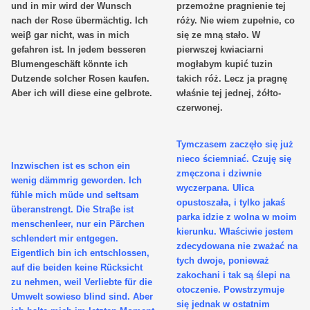
und in mir wird der Wunsch
przemożne pragnienie tej
nach der Rose übermächtig. Ich
róży. Nie wiem zupełnie, co
weiβ gar nicht, was in mich
się ze mną stało. W
gefahren ist. In jedem besseren
pierwszej kwiaciarni
Blumengeschäft könnte ich
mogłabym kupić tuzin
Dutzende solcher Rosen kaufen.
takich róż. Lecz ja pragnę
Aber ich will diese eine gelbrote.
właśnie tej jednej, żółto-
czerwonej.
Tymczasem zaczęło się już
nieco ściemniać. Czuję się
Inzwischen ist es schon ein
zmęczona i dziwnie
wenig dämmrig geworden. Ich
wyczerpana. Ulica
fühle mich müde und seltsam
opustoszała, i tylko jakaś
überanstrengt. Die Straβe ist
parka idzie z wolna w moim
menschenleer, nur ein Pärchen
kierunku. Właściwie jestem
schlendert mir entgegen.
zdecydowana nie zważać na
Eigentlich bin ich entschlossen,
tych dwoje, ponieważ
auf die beiden keine Rücksicht
zakochani i tak są ślepi na
zu nehmen, weil Verliebte für die
otoczenie. Powstrzymuje
Umwelt sowieso blind sind. Aber
się jednak w ostatnim