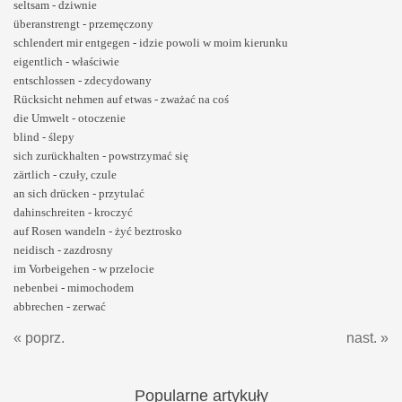
seltsam - dziwnie
überanstrengt - przemęczony
schlendert mir entgegen - idzie powoli w moim kierunku
eigentlich - właściwie
entschlossen - zdecydowany
Rücksicht nehmen auf etwas - zważać na coś
die Umwelt - otoczenie
blind - ślepy
sich zurückhalten - powstrzymać się
zärtlich - czuły, czule
an sich drücken - przytulać
dahinschreiten - kroczyć
auf Rosen wandeln - żyć beztrosko
neidisch - zazdrosny
im Vorbeigehen - w przelocie
nebenbei - mimochodem
abbrechen - zerwać
« poprz.
nast. »
Popularne
artykuły