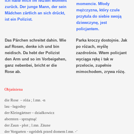
ich halte mich im letzten Moment
momencie. Młody
zurück. Der junge Mann, der sein
mężczyzna, który czule
Mädchen zärtlich an sich drückt,
przytula do siebie swoją
ist ein Polizist.
dziewczynę, jest
policjantem.
Das Pärchen schreitet dahin. Wie
Parka kroczy dostojnie. Jak
auf Rosen, denke ich und bin
po różach, myślę
neidisch. Da hebt der Polizist
zazdrośnie. Wtem policjant
den Arm und so im Vorbeigehen,
wyciąga rękę i tak w
ganz nebenbei, bricht er die
przelocie, zupełnie
Rose ab.
mimochodem, zrywa różę.
Objaśniena
die Rose – róża ; l.mn. -n
lau - łagodny
der Kleingärtner – działkowicz
abernten - sprzątnąć
der Zaun - płot ; l.mn. Zäune
der Vorgarten - ogródek przed domem l.mn. -¨