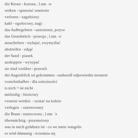
die Krone - korona ; l.mn. -n
wirken - sprawiać wrażenie
verloren - zagubiony
kahl - ogołocony, nagi
das Aufbegehren - uniesienie, poryw
das Grundstück - posesja ; l.mn. -e
ausschelten - wyłajać, zwymyślać
abstreifen - zdjąć
der Sand - piasek
auskippen - wysypać
sie sind vorüber - przeszli
der Augenblick ist gekommen - nadszedł odpowiedni moment
vosichsthalber - dla ostrożności
is nich = ist nicht
mitleidig - litościwy
versetzt werden - zostać na lodzie
verlegen - zażenowany
die Braut - narzeczona ; l.mn. ¨e
übermächtig - przemożony
was in mich gefahren ist - co we mnie wstąpiło
es wird dämmrig - ściemnia się