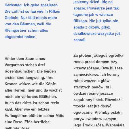
jesienny dzień. Idę na
Herbsttag. Ich gehe spazieren.
spacer. Powietrze jest tak
Die Luft ist so lau wie in Rilkes
łagodne jak w wierszu
Gedicht. Nur fällt nichts mehr
Rilkego. Nic już tylko nie
von den Bäumen, weil die
spada z drzew, gdyż
Kleingärtner schon alles
działkowicze wszystko już
abgeerntet haben.
zebrali.
Za płotem jakiegoś ogródka
Hinter dem Zaun eines
rosną przed domem trzy
Vorgartens stehen drei
krzewy różane. Dwa bliższe
Rosenbäumchen. Die beiden
są nieciekawe. Ich korony
ersten sind langweilig. Ihre
robią wrażenie głów
Kronen wirken wie die Köpfe
starszych panów; tu i
after Herren, hier und da wächst
ówdzie rośnie jeszcze
noch ein verlorens Blättchen.
zagubiony listek. Również i
Auch das dritte ist schon recht
trzecie jest już dosyć
kahl. Aber wie ein letztes
ogołocone. Ale niby ostatni
Aufbegehren blüht in seiner Mitte
poryw kwitnie w samym
eine Rose. Eine herrliche
jego środku róża. Wspaniała
gelbrote Rose.