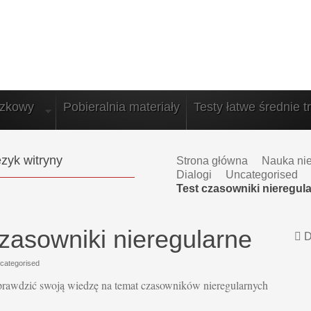
azkowy
Pobieralnia materiały
Testy łatwe średnie t
zyk witryny
Strona główna
Nauka ni
Dialogi
Uncategorised
Test czasowniki nieregul
czasowniki nieregularne
D
categorised
prawdzić swoją wiedzę na temat czasowników nieregularnych