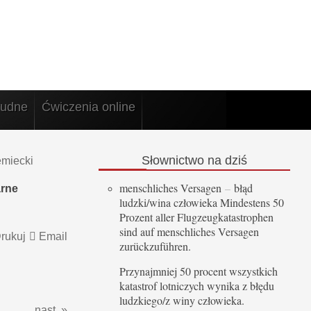
rudne
Ćwiczenia online
Słownictwo
na dziś
emiecki
menschliches Versagen
–
błąd
arne
ludzki/wina człowieka Mindestens 50
Prozent aller Flugzeugkatastrophen
sind auf menschliches Versagen
rukuj
Email
zurückzuführen.
Przynajmniej 50 procent wszystkich
katastrof lotniczych wynika z błędu
ludzkiego/z winy człowieka.
nast. »