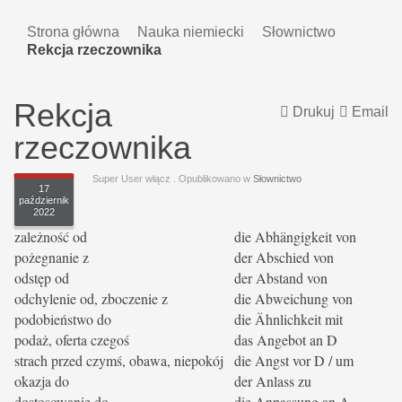
Strona główna
Nauka niemiecki
Słownictwo
Rekcja rzeczownika
Rekcja
Drukuj
Email
rzeczownika
Super User włącz
. Opublikowano w
Słownictwo
17
październik
2022
zależność od
die Abhängigkeit von
pożegnanie z
der Abschied von
odstęp od
der Abstand von
odchylenie od, zboczenie z
die Abweichung von
podobieństwo do
die Ähnlichkeit mit
podaż, oferta czegoś
das Angebot an D
strach przed czymś, obawa, niepokój
die Angst vor D / um
okazja do
der Anlass zu
dostosowanie do
die Anpassung an A