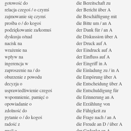
gotowość do
die Bereitschaft zu
relacja czegoś / o czymś
der Bericht über A
zajmowanie się czymś
die Beschäftigung mit
prośba o / do kogoś
die Bitte um / an A
podziękowanie za/komuś
der Dank für / an A
dyskusja o/nad
die Diskussion über A
nacisk na
der Druck auf A
wrażenie na
der Eindruck auf A
wpływ na
der Einfluss auf A
ingerencja w
der Eingriff in A
zaproszenie na / do
die Einladung zu / in A
oburzenie z powodu
die Empörung über A
decyzja o
die Entscheidung über A
usprawiedliwienie czegoś
die Entschuldigung für
wspomnienie, pamięć o
die Erinnerung an A
opowiadanie o
die Erzählung von
zdolność do
die Fähigkeit zu
pytanie o / do kogoś
die Frage nach / an A
radość z
die Freude an D / über A
myśl o
der Gedanke an A