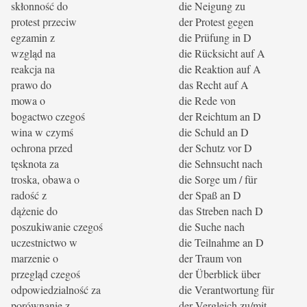
skłonność do
die Neigung zu
protest przeciw
der Protest gegen
egzamin z
die Prüfung in D
wzgląd na
die Rücksicht auf A
reakcja na
die Reaktion auf A
prawo do
das Recht auf A
mowa o
die Rede von
bogactwo czegoś
der Reichtum an D
wina w czymś
die Schuld an D
ochrona przed
der Schutz vor D
tęsknota za
die Sehnsucht nach
troska, obawa o
die Sorge um / für
radość z
der Spaß an D
dążenie do
das Streben nach D
poszukiwanie czegoś
die Suche nach
uczestnictwo w
die Teilnahme an D
marzenie o
der Traum von
przegląd czegoś
der Überblick über
odpowiedzialność za
die Verantwortung für
porównanie z
der Vergleich zu/mit