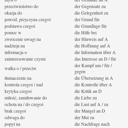
przeciwieństwo do
der Gegensatz zu
okazja do
die Gelegenheit zu
powód, przyczyna czegoś
der Grund für
podstawa czegoś
die Grundlage für
pomoc w
die Hilfe bei
zwrócenie uwagi na
der Hinweis auf A
nadzieja na
die Hoffnung auf A
informacja o
die Information über A
zainteresowanie czymś
das Interesse an D / für
der Kampf um / für /
walka o / przeciw
gegen
tłumaczenie na
die Übersetzung in A
kontrola czegoś / nad
die Kontrolle über A
krytyka czegoś
die Kritik an D
miłość, zamiłowanie do
die Liebe zu
ochota na / do czegoś
die Lust auf A / zu
brak czegoś
der Mangel an D
odwaga do
der Mut zu
popyt na
die Nachfrage nach