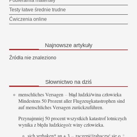
Pobieralnia materiały
Testy łatwe średnie trudne
Ćwiczenia online
Najnowsze
artykuły
Źródła nie znaleziono
Słownictwo
na dziś
menschliches Versagen
–
błąd ludzki/wina człowieka
Mindestens 50 Prozent aller Flugzeugkatastrophen sind
auf menschliches Versagen zurückzuführen.
Przynajmniej 50 procent wszystkich katastrof lotniczych
wynika z błędu ludzkiego/z winy człowieka.
sich verhaken* an + 3
–
zaczepić/zahaczyć się o
*