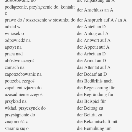
podłączenie, przyłączenie do, kontakt
der Anschluss an A
z
prawo do / rozszczenie w stosunku do
der Anspruch auf A / an A
udział w
der Anteil an D
wniosek o
der Antrag auf A
odpowiedź na
die Antwort auf A
apetyt na
der Appetit auf A
praca nad
die Arbeit an D
ubóstwo czegoś
die Armut an D
zamach na
das Attentat auf A
zapotrzebowanie na
der Bedarf an D
potrzeba czegoś
das Bedürfnis nach
zapał, entuzjazm do
die Begeisterung für
uzasadnienie czegoś
die Begründung für
przykład na
das Beispiel für
wkład, przyczynek do
der Beitrag zu
przystąpienie do
der Beitritt zu
znajomość z
die Bekanntschaft mit
staranie się o
die Bemühung um