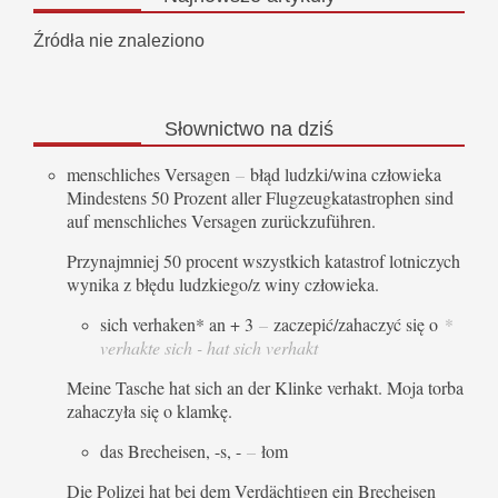
Źródła nie znaleziono
Słownictwo
na dziś
menschliches Versagen
–
błąd ludzki/wina człowieka
Mindestens 50 Prozent aller Flugzeugkatastrophen sind
auf menschliches Versagen zurückzuführen.
Przynajmniej 50 procent wszystkich katastrof lotniczych
wynika z błędu ludzkiego/z winy człowieka.
sich verhaken* an + 3
–
zaczepić/zahaczyć się o
*
verhakte sich - hat sich verhakt
Meine Tasche hat sich an der Klinke verhakt. Moja torba
zahaczyła się o klamkę.
das Brecheisen, -s, -
–
łom
Die Polizei hat bei dem Verdächtigen ein Brecheisen