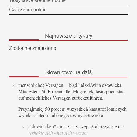
Testy łatwe średnie trudne
Ćwiczenia online
Najnowsze
artykuły
Źródła nie znaleziono
Słownictwo
na dziś
menschliches Versagen
–
błąd ludzki/wina człowieka
Mindestens 50 Prozent aller Flugzeugkatastrophen sind
auf menschliches Versagen zurückzuführen.
Przynajmniej 50 procent wszystkich katastrof lotniczych
wynika z błędu ludzkiego/z winy człowieka.
sich verhaken* an + 3
–
zaczepić/zahaczyć się o
*
verhakte sich - hat sich verhakt