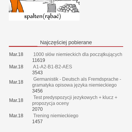
Najczęściej
pobierane
Mar.18
1000 słów niemieckich dla początkujących
11619
Mar.18
A1-A2-B1-B2-AES
3543
Germanistik - Deutsch als Fremdsprache -
Mar.18
gramatyka opisowa języka niemieckiego
3456
Test predyspozycji jezykowych + klucz +
Mar.18
propozycja oceny
2070
Mar.18
Trening niemieckiego
1457