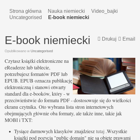
Strona główna
Nauka niemiecki
Video_bajki
Uncategorised
E-book niemiecki
E-book niemiecki
Drukuj
Email
Opublikowano w
Uncategorised
Czytasz książki elektroniczne na
eReaderze lub tablecie,
potrzebujesz formatów PDF lub
EPUB. EPUB oznacza publikację
elektroniczną i stanowi otwarty
standard dla e-booków, który - w
przeciwieństwie do formatu PDF - dostosowuje się do wielkości
ekranu czytnika. Oto wybrana lista stron internetowych
obejmujących głównie oba formaty, ale także inne, takie jak
MOBI i TXT:
Tysiące darmowych klasyków znajdziesz
tutaj
.Wszystkie
książki pod pozycją "public domain" nie są objęte prawami