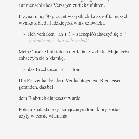
auf menschliches Versagen zurückzuführen.
Przynajmniej 50 procent wszystkich katastrof lotniczych
wynika z błędu ludzkiego/z winy człowieka.
sich verhaken* an + 3
–
zaczepić/zahaczyć się o
*
verhakte sich - hat sich verhakt
Meine Tasche hat sich an der Klinke verhakt. Moja torba
zahaczyła się o klamkę.
das Brecheisen, -s, -
–
łom
Die Polizei hat bei dem Verdächtigen ein Brecheisen
gefunden, das bei
dem Einbruch eingesetzt wurde.
Policja znalazła przy podejrzanym łom, który został
użyty w czasie włamania.