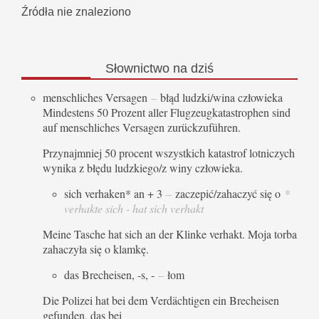
Źródła nie znaleziono
Słownictwo
na dziś
menschliches Versagen
–
błąd ludzki/wina człowieka
Mindestens 50 Prozent aller Flugzeugkatastrophen sind
auf menschliches Versagen zurückzuführen.
Przynajmniej 50 procent wszystkich katastrof lotniczych
wynika z błędu ludzkiego/z winy człowieka.
sich verhaken* an + 3
–
zaczepić/zahaczyć się o
*
verhakte sich - hat sich verhakt
Meine Tasche hat sich an der Klinke verhakt. Moja torba
zahaczyła się o klamkę.
das Brecheisen, -s, -
–
łom
Die Polizei hat bei dem Verdächtigen ein Brecheisen
gefunden, das bei