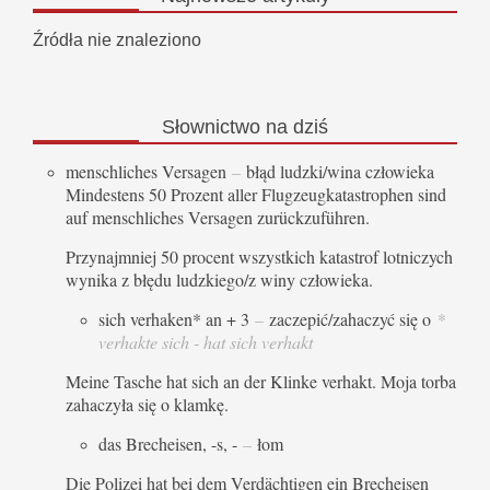
Źródła nie znaleziono
Słownictwo
na dziś
menschliches Versagen
–
błąd ludzki/wina człowieka
Mindestens 50 Prozent aller Flugzeugkatastrophen sind
auf menschliches Versagen zurückzuführen.
Przynajmniej 50 procent wszystkich katastrof lotniczych
wynika z błędu ludzkiego/z winy człowieka.
sich verhaken* an + 3
–
zaczepić/zahaczyć się o
*
verhakte sich - hat sich verhakt
Meine Tasche hat sich an der Klinke verhakt. Moja torba
zahaczyła się o klamkę.
das Brecheisen, -s, -
–
łom
Die Polizei hat bei dem Verdächtigen ein Brecheisen