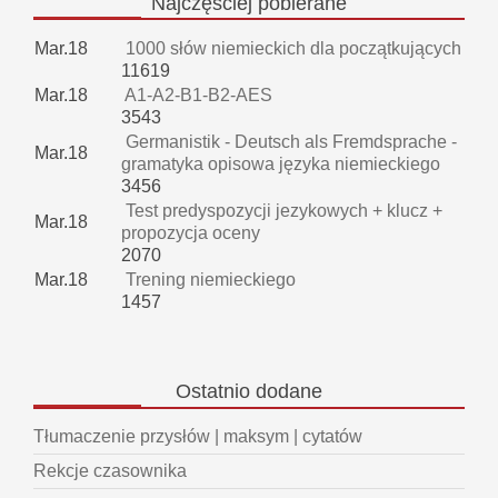
Najczęściej
pobierane
Mar.18
1000 słów niemieckich dla początkujących
11619
Mar.18
A1-A2-B1-B2-AES
3543
Germanistik - Deutsch als Fremdsprache -
Mar.18
gramatyka opisowa języka niemieckiego
3456
Test predyspozycji jezykowych + klucz +
Mar.18
propozycja oceny
2070
Mar.18
Trening niemieckiego
1457
Ostatnio
dodane
Tłumaczenie przysłów | maksym | cytatów
Rekcje czasownika