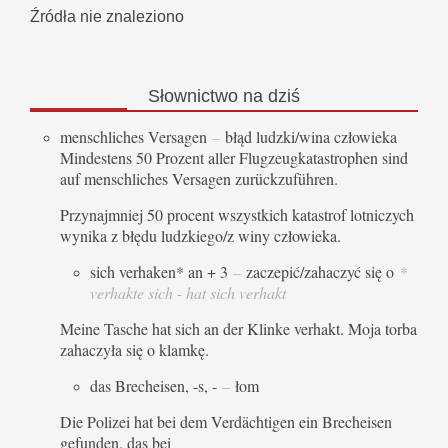
Źródła nie znaleziono
Słownictwo
na dziś
menschliches Versagen
–
błąd ludzki/wina człowieka
Mindestens 50 Prozent aller Flugzeugkatastrophen sind
auf menschliches Versagen zurückzuführen.
Przynajmniej 50 procent wszystkich katastrof lotniczych
wynika z błędu ludzkiego/z winy człowieka.
sich verhaken* an + 3
–
zaczepić/zahaczyć się o
*
verhakte sich - hat sich verhakt
Meine Tasche hat sich an der Klinke verhakt. Moja torba
zahaczyła się o klamkę.
das Brecheisen, -s, -
–
łom
Die Polizei hat bei dem Verdächtigen ein Brecheisen
gefunden, das bei