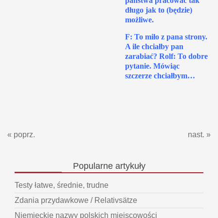
państwa pracować tak
długo jak to (będzie)
możliwe.
F: To miło z pana strony.
A ile chciałby pan
zarabiać? Rolf: To dobre
pytanie. Mówiąc
szczerze chciałbym…
« poprz.
nast. »
Popularne
artykuły
Testy łatwe, średnie, trudne
Zdania przydawkowe / Relativsätze
Niemieckie nazwy polskich miejscowości