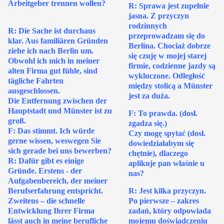
Arbeitgeber trennen wollen?
R: Sprawa jest zupełnie
jasna. Z przyczyn
rodzinnych
R: Die Sache ist durchaus
przeprowadzam się do
klar. Aus familiären Gründen
Berlina. Chociaż dobrze
ziehe ich nach Berlin um.
się czuję w mojej starej
Obwohl ich mich in meiner
firmie, codzienne jazdy są
alten Firma gut fühle, sind
wykluczone. Odległość
tägliche Fahrten
między stolicą a Münster
ausgeschlossen.
jest za duża.
Die Entfernung zwischen der
Hauptstadt und Münster ist zu
F: To prawda. (dosł.
groß.
zgadza się.)
F: Das stimmt. Ich würde
Czy mogę spytać (dosł.
gerne wissen, weswegen Sie
dowiedziałabym się
sich gerade bei uns bewerben?
chętnie), dlaczego
R: Dafür gibt es einige
aplikuje pan właśnie u
Gründe. Erstens - der
nas?
Aufgabenbereich, der meiner
Berufserfahrung entspricht.
R: Jest kilka przyczyn.
Zweitens – die schnelle
Po pierwsze – zakres
Entwicklung Ihrer Firma
zadań, który odpowiada
lässt auch in meine berufliche
mojemu doświadczeniu