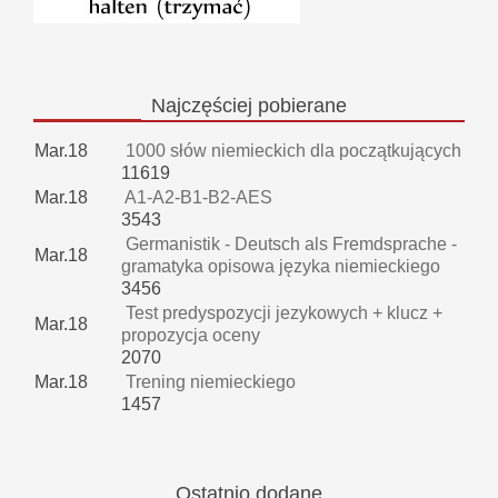
Najczęściej
pobierane
Mar.18
1000 słów niemieckich dla początkujących
11619
Mar.18
A1-A2-B1-B2-AES
3543
Germanistik - Deutsch als Fremdsprache -
Mar.18
gramatyka opisowa języka niemieckiego
3456
Test predyspozycji jezykowych + klucz +
Mar.18
propozycja oceny
2070
Mar.18
Trening niemieckiego
1457
Ostatnio
dodane