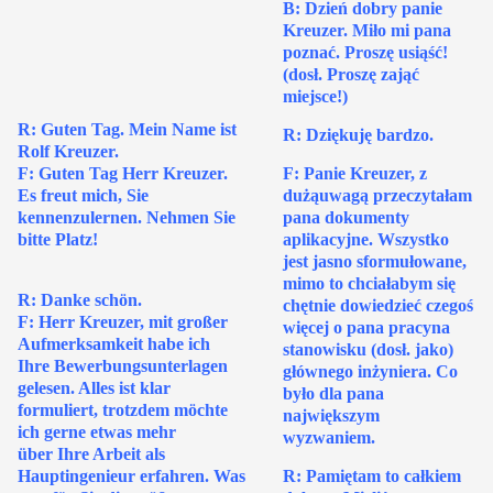
B: Dzień dobry panie
Kreuzer. Miło mi pana
poznać. Proszę usiąść!
(dosł. Proszę zająć
miejsce!)
R: Guten Tag. Mein Name ist
R: Dziękuję bardzo.
Rolf Kreuzer.
F: Guten Tag Herr Kreuzer.
F: Panie Kreuzer, z
Es freut mich, Sie
dużąuwagą przeczytałam
kennenzulernen. Nehmen Sie
pana dokumenty
bitte Platz!
aplikacyjne. Wszystko
jest jasno sformułowane,
mimo to chciałabym się
R: Danke schön.
chętnie dowiedzieć czegoś
F: Herr Kreuzer, mit großer
więcej o pana pracyna
Aufmerksamkeit habe ich
stanowisku (dosł. jako)
Ihre Bewerbungsunterlagen
głównego inżyniera. Co
gelesen. Alles ist klar
było dla pana
formuliert, trotzdem möchte
największym
ich gerne etwas mehr
wyzwaniem.
über Ihre Arbeit als
Hauptingenieur erfahren. Was
R: Pamiętam to całkiem