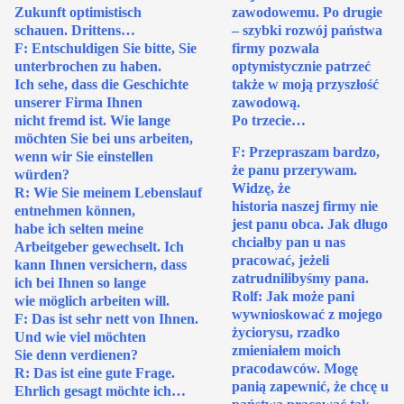
Zukunft optimistisch
zawodowemu. Po drugie
schauen. Drittens…
– szybki rozwój państwa
F: Entschuldigen Sie bitte, Sie
firmy pozwala
unterbrochen zu haben.
optymistycznie patrzeć
Ich sehe, dass die Geschichte
także w moją przyszłość
unserer Firma Ihnen
zawodową.
nicht fremd ist. Wie lange
Po trzecie…
möchten Sie bei uns arbeiten,
F: Przepraszam bardzo,
wenn wir Sie einstellen
że panu przerywam.
würden?
Widzę, że
R: Wie Sie meinem Lebenslauf
historia naszej firmy nie
entnehmen können,
jest panu obca. Jak długo
habe ich selten meine
chciałby pan u nas
Arbeitgeber gewechselt. Ich
pracować, jeżeli
kann Ihnen versichern, dass
zatrudnilibyśmy pana.
ich bei Ihnen so lange
Rolf: Jak może pani
wie möglich arbeiten will.
wywnioskować z mojego
F: Das ist sehr nett von Ihnen.
życiorysu, rzadko
Und wie viel möchten
zmieniałem moich
Sie denn verdienen?
pracodawców. Mogę
R: Das ist eine gute Frage.
panią zapewnić, że chcę u
Ehrlich gesagt möchte ich…