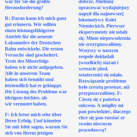
war für Sie die größte
dobrze. Mieliśmy
Herausforderung?
opracować wydajniejszy
napęd dla najnowszej
R: Daran kann ich mich ganz
lokomotywy Kolei
gut erinnern. Wir sollten
Niemieckich. Pierwsze
einen leistungsfähigeren
eksperymenty nie udały
Antrieb für die neueste
się. Mimo niepowodzenia
Lokomotive der Deutschen
nie zrezygnowaliśmy.
Bahn entwickeln. Die ersten
Wszyscy w naszym
Versuche sind gescheitert.
zespole dokładali
Trotz des Misserfolgs
(wszelkich) starań i
haben wir nicht aufgegeben.
wreszcie (dosł.
Alle in unserem Team
ostatecznie) się udało.
haben sich bemüht und
Rozwiązanie problemu
letztendlich hat es geklappt.
było zresztą prostsze, niż
Die Lösung des Problems war
przypuszczaliśmy. F:
übrigens leichter, als
Cieszę się z państwa
wir vermutet haben.
sukcesu. A mógłby mi
pan powiedzieć, dlaczego
F: Ich freue mich sehr über
chce się pan rozstać ze
Ihren Erfolg. Und könnten
swoim obecnym
Sie mir bitte sagen, warum Sie
pracodawcą?
sich von Ihrem jetzigen