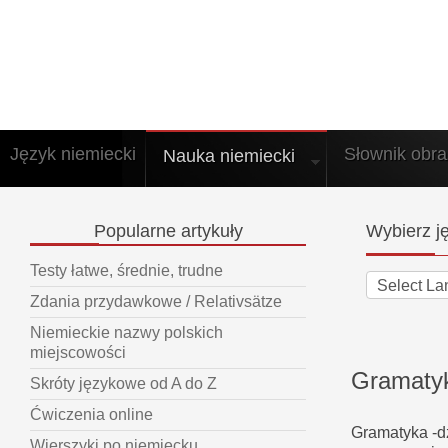
Język niemiecki
Słownik obr
Nauka niemiecki
Popularne
artykuły
Wybierz
ję
Testy łatwe, średnie, trudne
Zdania przydawkowe / Relativsätze
Niemieckie nazwy polskich
miejscowości
Gramatyk
Skróty językowe od A do Z
Ćwiczenia online
Gramatyka -dz
Wierszyki po niemiecku