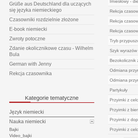
Imiesłowy - die
Grüße aus Deutschland dla uczących
się języka niemieckiego
Rekcja czasow
Czasowniki rozdzielnie złożone
Rekcja czasow
E-book niemiecki
Rekcja czasow
Zwroty potoczne
Tryb przypuszc
Zdanie okolicznikowe czasu - Wilhelm
Szyk wyrazów
Bula
Bezokolicznik 
German with Jenny
Odmiana przym
Rekcja czasownika
Odmiana przym
Partykuły
Kategorie
tematyczne
Przyimki z ce
Przyimki z bie
Język niemiecki
Przyimki z do
Nauka niemiecki
Przyimki z cel
Bajki
Video_bajki