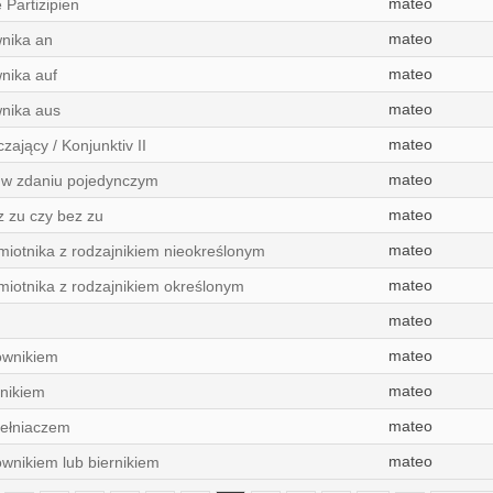
mateo
 Partizipien
mateo
nika an
mateo
nika auf
mateo
nika aus
mateo
zający / Konjunktiv II
mateo
 w zdaniu pojedynczym
mateo
z zu czy bez zu
mateo
iotnika z rodzajnikiem nieokreślonym
mateo
iotnika z rodzajnikiem określonym
mateo
mateo
lownikiem
mateo
rnikiem
mateo
pełniaczem
mateo
ownikiem lub biernikiem