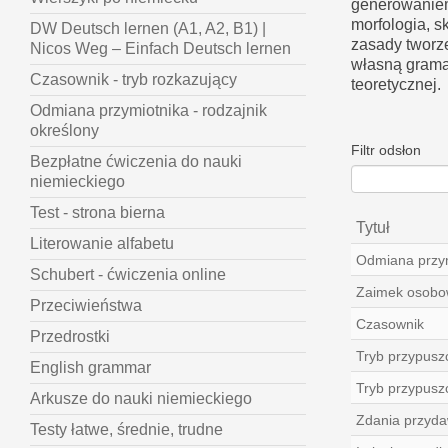
generowaniem
morfologia, s
DW Deutsch lernen (A1, A2, B1) |
zasady tworz
Nicos Weg – Einfach Deutsch lernen
własną gramat
Czasownik - tryb rozkazujący
teoretycznej.
Odmiana przymiotnika - rodzajnik
określony
Filtr odsłon
Bezpłatne ćwiczenia do nauki
niemieckiego
Test - strona bierna
Tytuł
Literowanie alfabetu
Odmiana przy
Schubert - ćwiczenia online
Zaimek osobo
Przeciwieństwa
Czasownik
Przedrostki
Tryb przypuszc
English grammar
Tryb przypusz
Arkusze do nauki niemieckiego
Zdania przyda
Testy łatwe, średnie, trudne