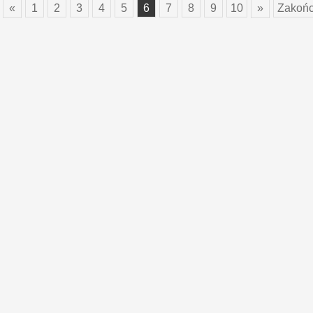
«
1
2
3
4
5
6
7
8
9
10
»
Zakońc