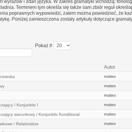
 wyrazów i zdań języka. W zakres gramatyki wchodzą: fonolog
kładnia. Terminem tym określa się także sam zbiór reguł określa
enia poprawnych wypowiedzi, zatem można powiedzieć, że każ
ykę. Poniżej zamieszczona zostały artykuły dotyczące gramaty
Pokaż #
Autor
mateo
miotnika
mateo
wy
mateo
mateo
zający / Konjunktiv I
mateo
czający warunkowy / Konjunktiv Konditional
mateo
wkowe / Relativsätze