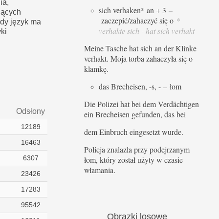
ia,
sich verhaken* an + 3
–
jących
zaczepić/zahaczyć się o
*
dy język ma
verhakte sich - hat sich verhakt
ki
Meine Tasche hat sich an der Klinke
verhakt. Moja torba zahaczyła się o
klamkę.
das Brecheisen, -s, -
–
łom
Die Polizei hat bei dem Verdächtigen
Odsłony
ein Brecheisen gefunden, das bei
12189
dem Einbruch eingesetzt wurde.
16463
Policja znalazła przy podejrzanym
6307
łom, który został użyty w czasie
włamania.
23426
17283
95542
Obrazki
losowe