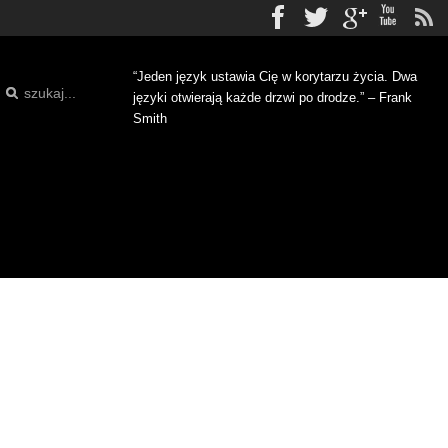
Facebook
Twitter
gplus
Yo
“Jeden język ustawia Cię w korytarzu życia. Dwa
języki otwierają każde drzwi po drodze.” – Frank
Smith