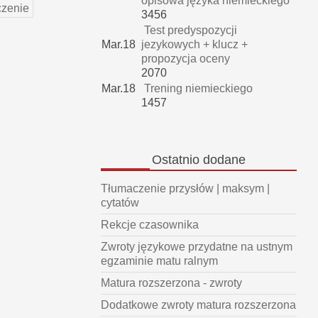
opisowa języka niemieckiego
zenie
3456
Test predyspozycji
Mar.18
jezykowych + klucz +
propozycja oceny
2070
Mar.18
Trening niemieckiego
1457
Ostatnio
dodane
Tłumaczenie przysłów | maksym |
cytatów
Rekcje czasownika
Zwroty językowe przydatne na ustnym
egzaminie matu ralnym
Matura rozszerzona - zwroty
Dodatkowe zwroty matura rozszerzona