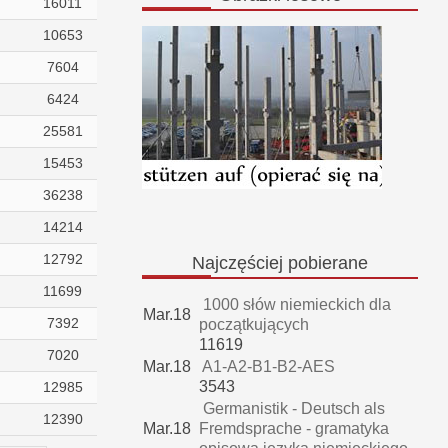
16011
10653
7604
6424
25581
15453
36238
14214
12792
Najczęściej
pobierane
11699
1000 słów niemieckich dla
Mar.18
7392
początkujących
11619
7020
Mar.18
A1-A2-B1-B2-AES
3543
12985
Germanistik - Deutsch als
12390
Mar.18
Fremdsprache - gramatyka