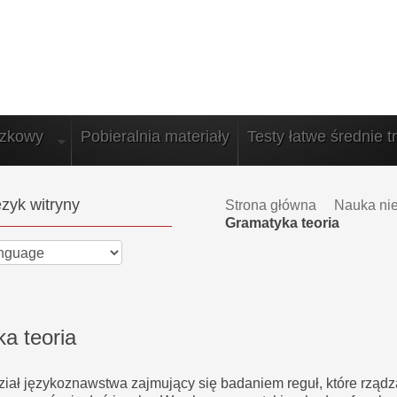
azkowy
Pobieralnia materiały
Testy łatwe średnie t
zyk witryny
Strona główna
Nauka ni
Gramatyka teoria
a teoria
iał językoznawstwa zajmujący się badaniem reguł, które rządz